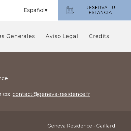
RESERVA TU
Español
ESTANCIA
es Generales
Aviso Legal
Credits
ance
nico
contact@geneva-residence.fr
Geneva Residence - Gaillard