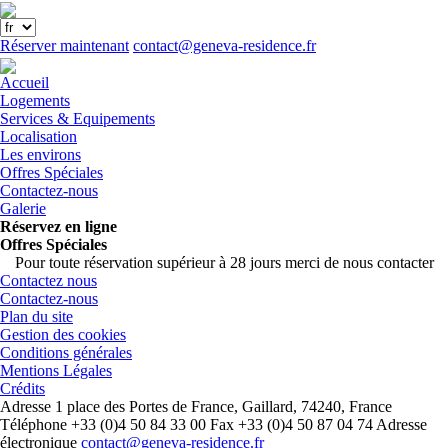
Menu
Réserver maintenant
contact@geneva-residence.fr
Close
menu
Accueil
Logements
Services & Equipements
Localisation
Les environs
Offres Spéciales
Contactez-nous
Galerie
Réservez en ligne
Offres Spéciales
Pour toute réservation supérieur à 28 jours merci de nous contacter
Contactez nous
Contactez-nous
Plan du site
Gestion des cookies
Conditions générales
Mentions Légales
Crédits
Adresse
1 place des Portes de France, Gaillard, 74240, France
Téléphone
+33 (0)4 50 84 33 00
Fax
+33 (0)4 50 87 04 74
Adresse
électronique
contact@geneva-residence.fr