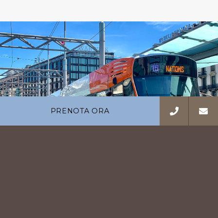
PRENOTA ORA
conta
reside